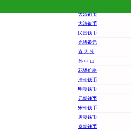
首 页
大清铜币
大清银币
民国钱币
光绪银元
袁 大 头
孙 中 山
花钱价格
清朝钱币
明朝钱币
元朝钱币
宋朝钱币
唐朝钱币
秦朝钱币