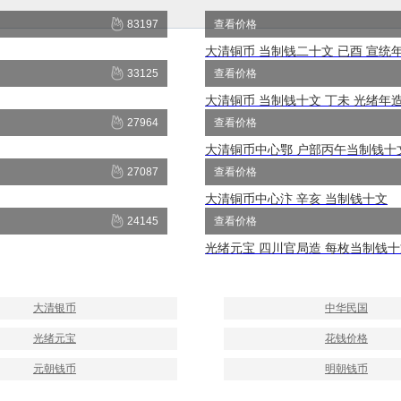
83197
查看价格
大清铜币 当制钱二十文 已酉 宣统
33125
查看价格
大清铜币 当制钱十文 丁未 光绪年
27964
查看价格
大清铜币中心鄂 户部丙午当制钱十
27087
查看价格
大清铜币中心汴 辛亥 当制钱十文
24145
查看价格
光绪元宝 四川官局造 每枚当制钱
大清银币
中华民国
光绪元宝
花钱价格
元朝钱币
明朝钱币