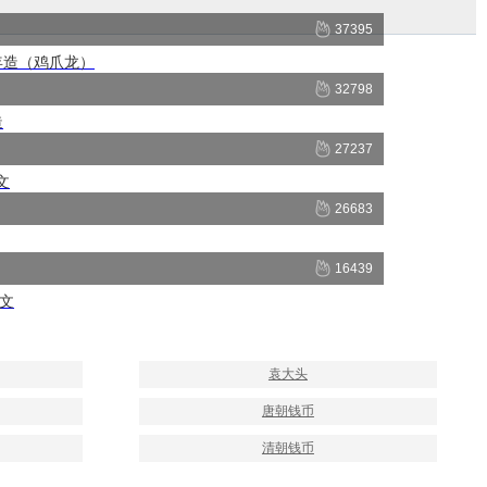
37395
年造（鸡爪龙）
32798
造
27237
文
26683
16439
十文
袁大头
唐朝钱币
清朝钱币