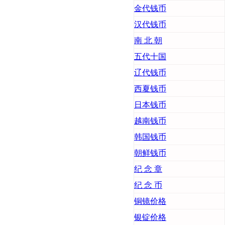
金代钱币
汉代钱币
南 北 朝
五代十国
辽代钱币
西夏钱币
日本钱币
越南钱币
韩国钱币
朝鲜钱币
纪 念 章
纪 念 币
铜镜价格
银锭价格