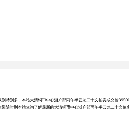
别特别多，本站大清铜币中心浙户部丙午半云龙二十文拍卖成交价3950
欢迎随时到本站查询了解最新的大清铜币中心浙户部丙午半云龙二十文值