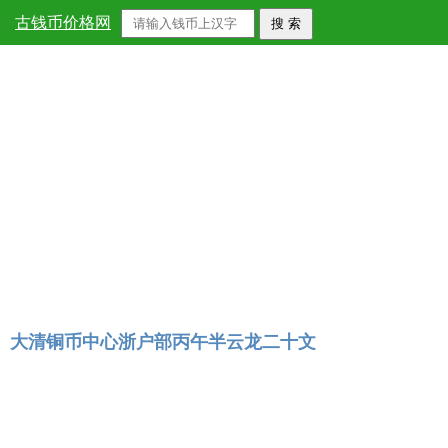
首页
>
大清铜币
古钱币价格网
大清铜币中心浙户部丙午半云龙二十文