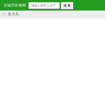
导
古钱币价格网
航
袁大头
首 页
大清铜币
大清银币
民国钱币
光绪银元
袁 大 头
孙 中 山
花钱价格
清朝钱币
明朝钱币
元朝钱币
宋朝钱币
唐朝钱币
秦朝钱币
金代钱币
汉代钱币
南 北 朝
五代十国
辽代钱币
西夏钱币
日本钱币
越南钱币
韩国钱币
朝鲜钱币
纪 念 章
纪 念 币
铜镜价格
银锭价格
粮票价格
邮票价格