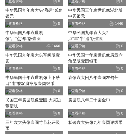
查看价格
0
查看价格
0
中华民国九年袁大头“鄂造”贰角
中华民国三年袁世凯像湖北版
银元
中圆银元
查看价格
0
查看价格
1446
中华民国八年袁世凯
中华民国九年袁大头7
像“厂”点“年”版壹圆
点“年”牛“造”版壹圆
查看价格
1466
查看价格
0
中华民国九年袁大头军阀版壹
中华民国十年袁世凯像肩章六
圆
角星版壹圆银币
查看价格
0
查看价格
0
中华民国十年袁世凯像上下缺
袁像袁大闲八年壹圆左勾芒
口“造”兼双肩章版壹圆银币
查看价格
0
查看价格
0
民国三年袁世凯像壹圆 大宽边
袁世凯八年二十圆金币
带痣版
查看价格
0
查看价格
0
三年袁大头像壹圆竹节花评级
私铸袁大头像九年壹圆评级币
币