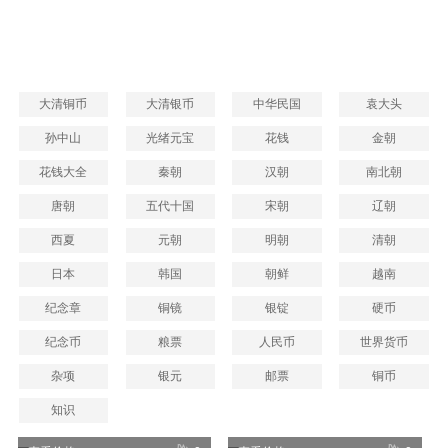
纸币价格
硬币价格
收藏知识
大清铜币
大清银币
中华民国
袁大头
孙中山
光绪元宝
花钱
金朝
花钱大全
秦朝
汉朝
南北朝
唐朝
五代十国
宋朝
辽朝
西夏
元朝
明朝
清朝
日本
韩国
朝鲜
越南
纪念章
铜镜
银锭
硬币
纪念币
粮票
人民币
世界货币
杂项
银元
邮票
铜币
知识