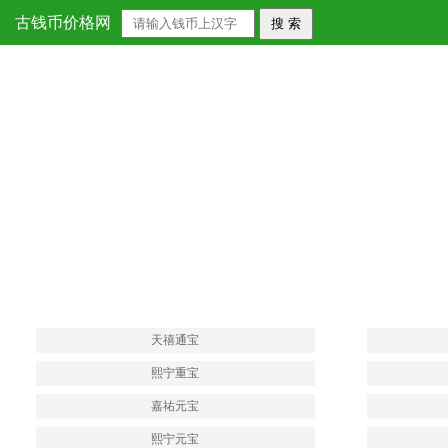
宋朝
古钱币价格网
天禧通宝
熙宁重宝
嘉祐元宝
熙宁元宝