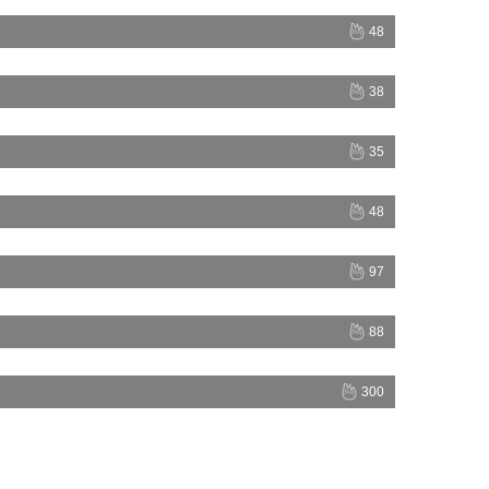
48
38
35
48
97
88
300