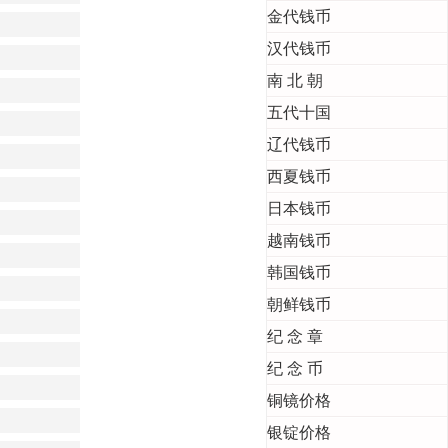
金代钱币
汉代钱币
南 北 朝
五代十国
辽代钱币
西夏钱币
日本钱币
越南钱币
韩国钱币
朝鲜钱币
纪 念 章
纪 念 币
铜镜价格
银锭价格