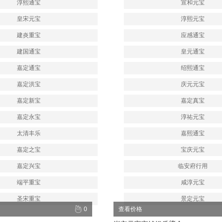
淳熙通宝
宣和元宝
皇宋元宝
淳熙元宝
建炎重宝
应感通宝
建国通宝
皇元通宝
嘉定通宝
绍熙通宝
嘉定洪宝
庆元元宝
嘉定新宝
嘉定真宝
嘉定永宝
淳祐元宝
太清丰乐
嘉熙通宝
嘉定之宝
宝庆元宝
嘉定兴宝
临安府行用
端平重宝
咸淳元宝
圣宋重宝
景定元宝
0
查看价格