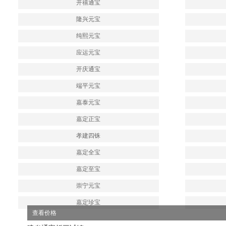
开禧通宝
隆兴元宝
纯熙元宝
应运元宝
开庆通宝
端平元宝
嘉泰元宝
嘉定正宝
孝建四铢
嘉定全宝
嘉定至宝
崇宁元宝
嘉定珍宝
查看价格