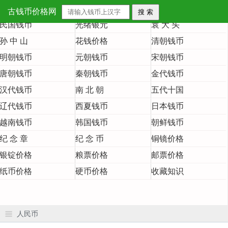
首 页
大清铜币
大清银币
古钱币价格网
民国钱币
光绪银元
袁 大 头
孙 中 山
花钱价格
清朝钱币
明朝钱币
元朝钱币
宋朝钱币
唐朝钱币
秦朝钱币
金代钱币
汉代钱币
南 北 朝
五代十国
辽代钱币
西夏钱币
日本钱币
越南钱币
韩国钱币
朝鲜钱币
纪 念 章
纪 念 币
铜镜价格
银锭价格
粮票价格
邮票价格
纸币价格
硬币价格
收藏知识
人民币