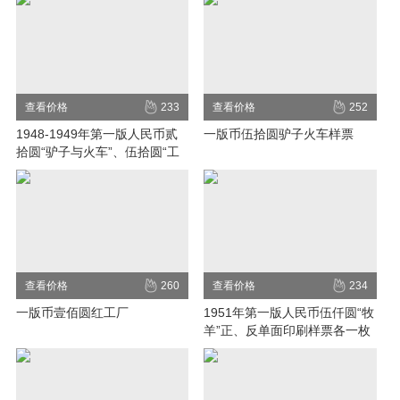
农”一枚、“列车”二枚；壹百
圆“红工厂”一枚、贰百圆“排云
殿”二枚、伍百圆“农民与小
桥”一枚、壹千圆“秋
查看价格
233
查看价格
252
1948-1949年第一版人民币贰
一版币伍拾圆驴子火车样票
拾圆“驴子与火车”、伍拾圆“工
农”
查看价格
260
查看价格
234
一版币壹佰圆红工厂
1951年第一版人民币伍仟圆“牧
羊”正、反单面印刷样票各一枚