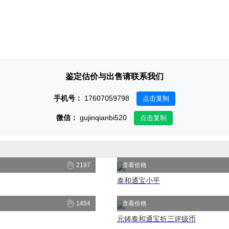
鉴定估价与出售请联系我们
手机号：
17607059798
点击复制
微信：
gujinqianbi520
点击复制
2187
查看价格
泰和通宝小平
1454
查看价格
元铸泰和通宝折三评级币