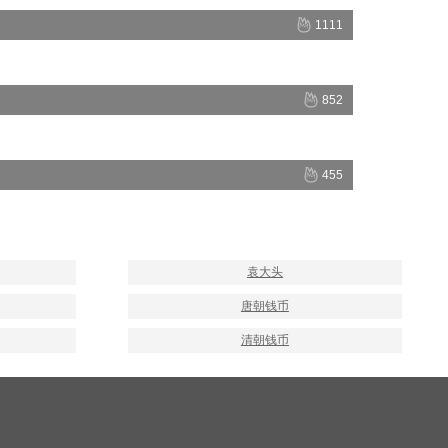
1111
852
455
袁大头
唐朝钱币
清朝钱币