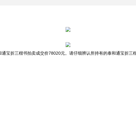
通宝折三楷书拍卖成交价78020元。请仔细辨认所持有的泰和通宝折三