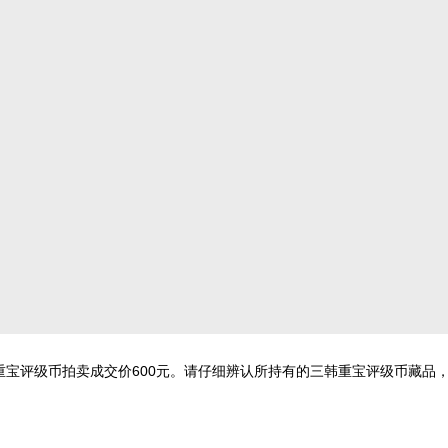
重宝评级币拍卖成交价600元。请仔细辨认所持有的三韩重宝评级币藏品