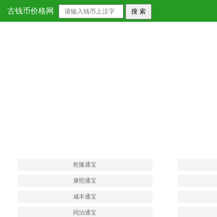
宣统元宝
古钱币价格网
乾隆通宝
康熙通宝
咸丰通宝
同治通宝