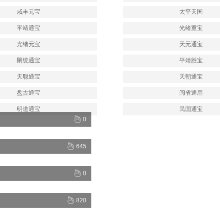
咸丰元宝
太平天国
平靖通宝
光绪重宝
光绪元宝
天元通宝
嗣统通宝
平靖胜宝
天聪通宝
天朝通宝
盘古通宝
闽省通用
明道通宝
民国通宝
0
645
0
820