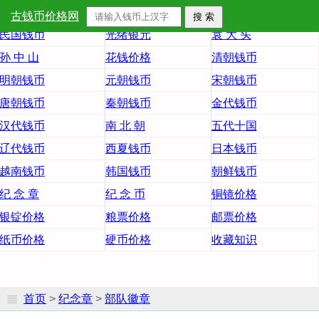
首 页
大清铜币
大清银币
古钱币价格网
民国钱币
光绪银元
袁 大 头
孙 中 山
花钱价格
清朝钱币
明朝钱币
元朝钱币
宋朝钱币
唐朝钱币
秦朝钱币
金代钱币
汉代钱币
南 北 朝
五代十国
辽代钱币
西夏钱币
日本钱币
越南钱币
韩国钱币
朝鲜钱币
纪 念 章
纪 念 币
铜镜价格
银锭价格
粮票价格
邮票价格
纸币价格
硬币价格
收藏知识
首页
>
纪念章
>
部队徽章