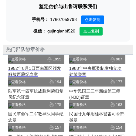
鉴定估价与出售请联系我们
手机号：
17607059798
点击复制
微信：
gujinqianbi520
点击复制
热门部队徽章价格
查看价格
1955
查看价格
987
1952年8月1日西南军区颁发
1988年中央军委制发独立功
解放西藏纪念章
勋荣誉章
查看价格
194
查看价格
177
陆军第十四军抗战胜利荣归复
中华民国三三年新编第三师
员纪念证章
(N3D)证章
查看价格
175
查看价格
163
国民革命军二军教导队同学纪
民国廿九年用桂林警备司令部
念章
徽章
查看价格
157
查看价格
154