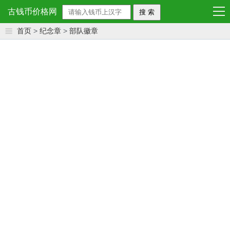
导
古钱币价格网
航
首页
>
纪念章
>
部队徽章
首 页
大清铜币
大清银币
民国钱币
光绪银元
袁 大 头
孙 中 山
花钱价格
清朝钱币
明朝钱币
元朝钱币
宋朝钱币
唐朝钱币
秦朝钱币
金代钱币
汉代钱币
南 北 朝
五代十国
辽代钱币
西夏钱币
日本钱币
越南钱币
韩国钱币
朝鲜钱币
纪 念 章
纪 念 币
铜镜价格
银锭价格
粮票价格
邮票价格