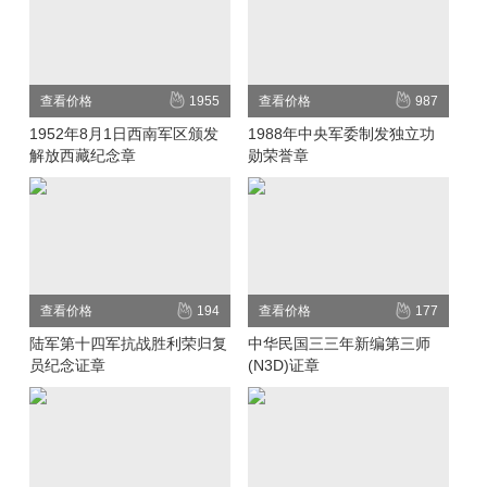
查看价格
1955
查看价格
987
1952年8月1日西南军区颁发
1988年中央军委制发独立功
解放西藏纪念章
勋荣誉章
查看价格
194
查看价格
177
陆军第十四军抗战胜利荣归复
中华民国三三年新编第三师
员纪念证章
(N3D)证章